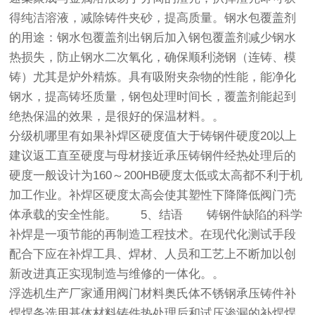
得纯洁溶液，减除铸件夹砂，提高质量。钢水包覆盖剂
的用途：钢水包覆盖剂出钢后加入钢包覆盖剂减少钢水
热损失，防止钢水二次氧化，确保顺利浇钢（连铸、模
铸）尤其是炉外精炼。具有吸附夹杂物的性能，能净化
钢水，提高铸坯质量，钢包处理时间长，覆盖剂能起到
绝热保温的效果，是很好的保温材料。。
分级机哪里有
如果补焊区硬度值大于铸钢件硬度20以上
建议返工直至硬度与母材接近承压铸钢件经热处理后的
硬度一般设计为160～200HB硬度太低或太高都不利于机
加工作业。补焊区硬度太高会使其塑性下降降低阀门壳
体承载的安全性能。 5、结语 铸钢件缺陷的科学
补焊是一项节能的再制造工程技术。在现代化测试手段
配合下应在补焊工具、焊材、人员和工艺上不断加以创
新改进真正实现制造与维修的一体化。。
浮选机生产厂家
通用阀门材料奥氏体不锈钢承压铸件补
焊焊条选用基体材料铸件热处理后和试压渗漏的补焊焊