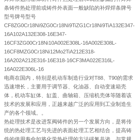
条铸件热处理前或铸件外表面一般缺陷的补焊焊条牌号
型号牌号型号
CF8ZG0Cr18Ni9ZG0Cr18Ni9TiZG1Cr18Ni9TiA132E347-
16A102A132E308-16E347-
16CF3ZG00Cr18Ni10A002E308L-16A002E308L-
16CF8MZG0Cr18Ni12Mo2TiA212E318-
16A202A212E316-16E318-16CF3MA022E316L-
16A022E306L-16
电商
在国内，特别是机动车制造行业对T88、T90的需求
迅速增长，主要用于调节器、化油器、自动变速箱壳
体，机动车缸体、缸盖、曲轴箱、压缩机壳体等随着该
技术的发展和应用，正越来越广泛的应用到工业制造生
产的各个领域。。
热处理技术是改进泵阀铸件的另一个发展方向，是将传
统的热处理工艺与先进的表面处理工艺相结合，提高铸
件的使用寿命如将化学热处理的方法碳氮共渗，与常规