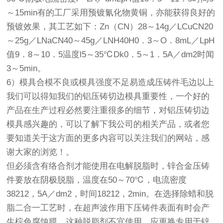
～15min有的工厂采用预镀氰化物黄铜，亦能获得良好的
预镀效果，其工艺如下：Zn（CN）28～14g／LCuCN20
～25g／LNaCN40～45g／LNH40H0．3～O．8mL／LpH
值9．8～10．5温度l5～35℃Dk0．5～1．5A／dm2时闻
3～5min。
6）模具合模不良或模具强度不足易造成压铸件毛边以上
我们可以得知我们的铝压铸切边模具重要性，一个好的
产品在生产过程必然要注重很多的细节，对铝压铸切边
模具感兴趣的，可以了解下我公司的相关产品，或者您
要知道关于这方面的更多内容可以关注我们的网站，感
谢大家的浏览！。
但必须含有络合剂才能使用在电解脱脂时，锌合金压铸
件要放在阴极脱脂，温度在50～70℃，电流密度
38212，5A／dm2，时间18212，2min。在选择除蜡和脱
脂二合一工艺时，在超声波作用下压铸件表面有时会产
生棕色腐蚀膜。这种脱脂剂不宜使用。应更换专用于锌