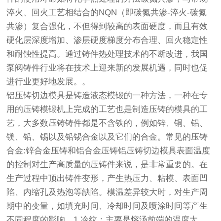
淬火、回火工艺相结合的NQN（即碳氮共渗-淬火-碳氮
共渗）复合强化，不但得到较高的表面硬度，而且有效
硬化层深度增加、渗层硬度梯度分布合理、回火稳定性
和耐蚀性提高。通过铸件热处理技术的不断改进，我国
泵阀铸件行业将在技术上迎来新的发展机遇，同时也促
进行业更好地发展。。
铝压铸切边模具是铸造液态模锻的一种方法，一种在专
用的压铸模锻机上完成的工艺也是制造压铸的模具的工
艺，大多数压铸铸件都是不含铁的，例如锌、铜、铝、
镁、铅、锡以及铅锡合金以及它们的合金。常见的压铸
合金:锌合金压铸和铝合金压铸铝压铸切边模具表面温度
的控制对生产高质量的压铸件来说，是非常重要的。在
生产过程中顶出铸件变形，产生热压力、粘模、表面凹
陷、内缩孔及热泡等缺陷。模温差异较大时，对生产周
期中的变量，如填充时间、冷却时间及喷涂时间等产生
不同程度的影响。1.冷纹：主要是熔汤前端的温度太