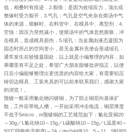
低，相叠时有痕迹．2.裂痕：是因为收缩应力，顶出或
整缘时受力裂开．3.气孔：气孔是空气夹杂在熔汤中气
体的来源，熔解时、在料管中、在模具中、离型剂．4.
空蚀：因压力突然减小，使熔汤中的气体忽然膨胀，冲
击模具，造成模具损伤．5.缩孔：当金属由液态凝固为
固态时所占的空间变小，若无金属补充便会形成缩孔．
通常发生在较慢凝固处．以上就是小编整理的内容，如
果哪里有不足之处，希望广大朋友能够批评指正，以便
日后小编能够整理出更优质的内容给大家，有需要铝压
铸切边模具、工装夹具的可以前来联系我们，感谢大家
的浏览！。
预镀一般采用氰化物闪镀铜，为了防止铜层向基体扩
散，工件应带电人槽，一开始采用冲击电流，铜层厚度
不低于5micro，m预镀铜的工艺规范如下：氰化亚铜20
～30g／L氰化钠10～15g／L碳酸钠10～15g／L温度40～
50℃阴极电流密度l～2A／dm2pH值10．5～11．5时间5