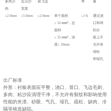
多肉少
近沾沙
留飞边
率
量
肉
宽度
≤
2.0mm
≤
5.0mm
≤
2.0mm
单个面积
≤
1
％
通过浇
≤
16
mm²
，总
口和球
面积
剖分
≤
35
mm²
，深
面上不
度≤
20mm
允许有
缩松
和缩孔
出厂标准
外形：衬板表面应平整，浇口、冒口、飞边毛刺、
多肉、粘沙应清理干净，不允许有裂纹和影响使用
性能的夹渣、砂眼、气孔、缩孔、疏松、缺肉、冷
隔等铸造缺陷。