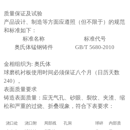
质量保证及试验
产品设计、制造等方面应遵照（但不限于）的规范
和标准如下：
标准名称
标准代号
奥氏体锰钢铸件
GB/T 5680-2010
金相组织为
:
奥氏体
球磨机衬板使用时间必须保证八个月（日历天数
240）。
表面质量要求
铸造表面质量：应无气孔、砂眼、裂纹、夹渣、缩
松和严重的过烧、折叠现象，符合下表要求：
浇口处
浇口附
局部残
孔洞
球碎
内部质