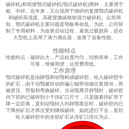
破碎机)和简摆鄂式破碎机(颚式破碎机)两种，主要用于
粗、中碎。近年来，又出现用于细碎的复摆鄂式破碎机
和破碎高强度、高硬度微碳铬铁强力破碎机。众所周
知，鄂式破碎机主要问题是鄂板寿命低。为此，公司研
制了专用材料，为改善启动过程，避免过载损坏，还在
大型机上采用了液力偶合器，改善了设备性能。
性能特点
性能特点：破碎比大，产品粒度均匀，结构简单，工作
可靠，维修简便，运营费用低。
工作原理
颚式破碎机是由静颚和动颚构成破碎腔。给入破碎腔中
的矿石，由于动颚被转动的偏心轴带动做往复摆动，而
被挤压、劈裂和弯曲破碎。当动颚离开静颚时，破碎腔
内下部的已破碎到小于排矿口尺寸，只是随着排矿而下
降一定距离，直到动颚转入向静鄂靠近时，破碎腔内已
下降的矿石才再次受到继续破碎。如此进行下去，直到
给入破碎腔中的全部矿石从排矿口排出为止。