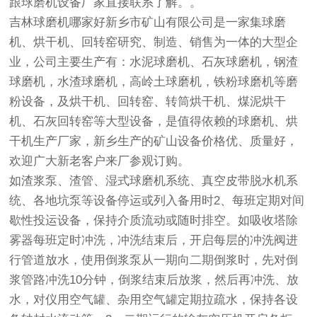
跟球磨机设备厂家直接联系了解。。
吉林球磨机哪家好
新乡市矿山有限公司是一家集球磨
机、烘干机、回转窑研究、制造、销售为一体的大型企
业，公司主要生产有：水泥球磨机、石灰球磨机，钢渣
球磨机，水渣球磨机，高岭土球磨机，铁粉球磨机等磨
粉设备，及烘干机、回转窑、转筒烘干机、煤泥烘干
机、石灰回转窑等大型设备，是值得依赖的球磨机、烘
干机生产厂家，新乡生产的矿山设备价格优、质量好，
欢迎广大新老客户来厂参观订购。
如渣浆泵、渣管、湿式球磨机系统、真空皮带脱水机系
统、各地坑泵等设备停运或列入备用时2、每班定期对间
歇性投运设备，保持介质流动或随时排空。如吸收塔除
雾器每班定时冲洗，冲洗结束后，开启每层的冲洗阀进
行管道放水，使用倒浆泵从一期向二期倒浆时，先对倒
浆管路冲洗10分钟，倒浆结束后放浆，然后再冲洗、放
水，对仪用空气罐、杂用空气罐定期拉疏水，保持各设