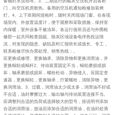
备轴封水流动等。3、二期运行的输灰空压机开启各柜
门，向空压机房散热。备用的空压机通知检修加装烤
灯。4、上下班期间巡检时，随时关闭现场门窗。在各现
场室内、外放置温度计，便于观察和采取措施，保持室
内保暖，室外设备不被冻坏。各运行值班员还与外围检
修部一起共同检查脱硫、除灰区域设备电伴热投运情
况，对发现的隐患、缺陷及时汇报班长或值长、专工，
联系检修尽快办票处理。销售热线：。
应更换或修理、更换轴承、清除异物和更换润滑油，并
更换蜗轮或蜗杆2、传动装置固定不当，蜗轮磨损或损
坏，轴承磨损或损坏，螺栓松动，异物侵入。应固定变
速器，更换蜗轮，更换轴承，拧紧螺栓，清除异物，更
换润滑油。3、过载，润滑油太少或太多，润滑油不好或
不合适，油封摩擦过大，输出轴与传动装置连接不当。
应调整到合适的负荷或选择较大的型号，按说明书添加
合适的润滑油，放油后添加合适的润滑油，在油封处滴