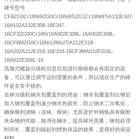
牌号型号
CF8ZG0Cr18Ni9ZG0Cr18Ni9TiZG1Cr18Ni9TiA132E347-
16A102A132E308-16E347-
16CF3ZG00Cr18Ni10A002E308L-16A002E308L-
16CF8MZG0Cr18Ni12Mo2TiA212E318-
16A202A212E316-16E318-16CF3MA022E316L-
16A022E306L-16
高堰式螺旋分级机
但是目前进行熔铸都会有固定的设
备，可以通过调节达到需要的条件，所以现在生产的铸
件是非常不错的。
吉林分级机
钢水包覆盖剂的用途：钢水包覆盖剂出钢后
加入钢包覆盖剂减少钢水热损失，防止钢水二次氧化，
确保顺利浇钢（连铸、模铸）尤其是炉外精炼具有吸附
夹杂物的性能，能净化钢水，提高铸坯质量，钢包处理
时间长，覆盖剂能起到绝热保温的效果，是很好的保温
材料。。