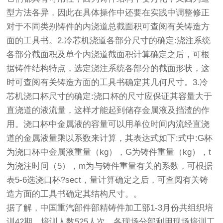
型方法各异，因此在具体操作中还要在实践中调整修正
对于不同类别铸件的内浇道总截面积可查阅有关铸造方
面的工具书。2.冷芯机浇道各部分尺寸的确定:浇注系统
各部分截面积及单个内浇道截面积计算确定之后，可根
据铸件结构特点，选定浇注系统各部分的截面形状，这
时可查阅有关铸造方面的工具书确定其几何尺寸。3.冷
芯机浇口杯尺寸的确定:浇口杯的尺寸应保证其容量大于
直浇道的液流量，这样才能起到储存金属液及挡渣的作
用。浇口杯中金属液的容量可以用单位时间内流经直浇
道的金属液量乘以系数来计算，其表达式如下:式中:G杯
为浇口杯中金属液重量（kg），G为铸件重量（kg），t
为浇注时间（5），m为与铸件重量有关的系数，可根据
表5-6选浇口杯?sect，量计算确定之后，可查阅有关铸
造方面的工具书确定其结构尺寸。。
据了解，中国重汽部件部精铸件加工部1-3月份共组织培
训42期，培训人数525人次，各现场分部利用现场培训工