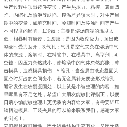
生产过程中顶出铸件变形，产生热压力、粘模、表面凹
陷、内缩孔及热泡等缺陷。模温差异较大时，对生产周
期中的变量，如填充时间、冷却时间及喷涂时间等产生
不同程度的影响。1.冷纹：主要是熔汤前端的温度太
低，相叠时有痕迹．2.裂痕：是因为收缩应力，顶出或
整缘时受力裂开．3.气孔：气孔是空气夹杂在熔汤中气
体的来源，熔解时、在料管中、在模具中、离型剂．4.
空蚀：因压力突然减小，使熔汤中的气体忽然膨胀，冲
击模具，造成模具损伤．5.缩孔：当金属由液态凝固为
固态时所占的空间变小，若无金属补充便会形成缩孔．
通常发生在较慢凝固处．以上就是小编整理的内容，如
果哪里有不足之处，希望广大朋友能够批评指正，以便
日后小编能够整理出更优质的内容给大家，有需要铝压
铸切边模具、工装夹具的可以前来联系我们，感谢大家
的浏览！。
它们都具有可用性，因为铸件结构千变万化，又因为造