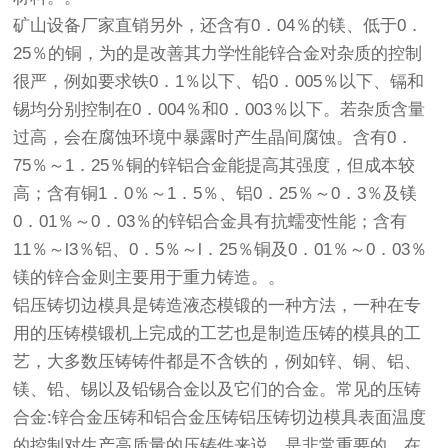
矿山设备厂家直销
另外，还含有0．04％的镁、低于0．
25％的铜，为的是改善其力学性能锌合金对杂质的控制
很严，例如要求铁0．1％以下、铅0．005％以下、镉和
锡均分别控制在0．004％和0．003％以下。若杂质含量
过高，会在腐蚀环境中暴露时产生晶间腐蚀。含有0．
75％～1．25％铜的锌铝合金能提高其强度，但成本较
高；含有铜1．0％～1．5％、铝0．25％～0．3％及镁
0．01％～0．03％的锌铝合金具有抗蠕变性能；含有
11％～l3％铝、0．5％～l．25％铜及0．01％～0．03％
镁的锌合金则主要用于重力铸造。。
铝压铸切边模具是铸造液态模锻的一种方法，一种在专
用的压铸模锻机上完成的工艺也是制造压铸的模具的工
艺，大多数压铸铸件都是不含铁的，例如锌、铜、铝、
镁、铅、锡以及铅锡合金以及它们的合金。常见的压铸
合金:锌合金压铸和铝合金压铸铝压铸切边模具表面温度
的控制对生产高质量的压铸件来说，是非常重要的。在